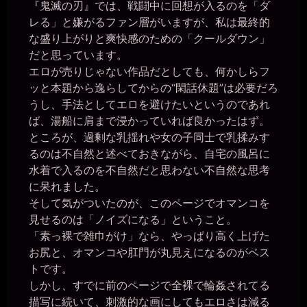
おや？ 図星か？
『鬼滅の刃』では、戦闘中に回想が入るのを「ダ
miiki0119
レる」と嫌がるファン層がいますが、私は最終的
2026年6月28日 - 20:34
な盛り上がりと爽快感のための「クールダウン」
うう。。マンコは溢れちゃってます。。椅子にディルドを貼って全
だと思っています。
裸でマンコに入れてますぅ。。
エロが売りじゃない作品だとしても、何かしらフ
一枚の銀貨
ッと本題から逸らしてからの“閑話休題”は必要だろ
2026年6月28日 - 20:35
それは、ログインする前から入れてたということか？
うし、手法としてエロを避けたいというのであれ
miiki0119
ば、湯船に肩まで浸かっていれば良かったはず。
2026年6月28日 - 20:35
ところが、過剰な乳揺れや女の子同士で乳揉みす
ああ。。はい。。
るのは不自然と述べておきながら、自宅の風呂に
一枚の銀貨
水着で入るのを不自然だと思わない不自然な思考
2026年6月28日 - 20:37
しょうがないヤツめ。そのままオナニーで逝きたかったら、第２公
に呆れました。
民館へ連れ込んでやる。
そして気がついたのが、このページでオマンコを
一枚の銀貨
見せるのは「ノイズになる」ということ。
2026年6月28日 - 20:37
「素っ裸で雑巾がけ」なら、やっぱり高く上げた
https://b-crystal.org/mote/chat/23442.html
お尻と、オマンコや肛門が丸見えになるのがベス
miiki0119
トです。
2026年6月28日 - 20:38
ああ。。はい。。
しかし、すでに前のページで全裸で輪姦されてる
描写に続いて、刺激的な画にしてもエロさは減る
一枚の銀貨