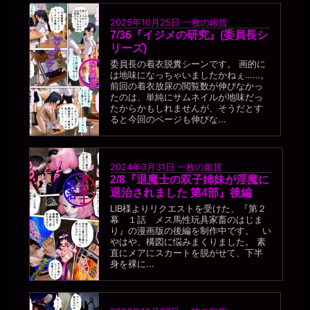
2026年7月18日 - 21:41
あうう。。１週間に10人。。それは。。ゼミの男性たちを含めてで
2025年10月25日
一枚の銀貨
7/36『イジメの研究』(委員長シ
すか。。？ 使っていただいたことがない男性だけですか。。？
リーズ)
一枚の銀貨
委員長の着衣脱糞シーンです。 画的に
2026年7月18日 - 21:42
は地味になっちゃいましたかねぇ……。
そりゃ、新しい利用者を獲得しなきゃ(￣▽￣)
前回の着衣放尿の閲覧数が伸びなかっ
たのは、単純にサムネイルが地味だっ
miiki0119
たからかもしれませんが、そうだとす
2026年7月18日 - 21:44
ると今回のページも伸びな...
あうう。。1週間に新しい利用者10人。。ああ。。1年で500人以上で
す。。そんな。。
一枚の銀貨
2026年7月18日 - 21:46
2024年3月31日
一枚の銀貨
やっぱり、便器のくせに頭が回るんだなぁ。頭脳の無駄遣い（笑）
2/8『退魔士の双子姉妹が淫魔に
退治されました 第4部』後編
miiki0119
2026年7月18日 - 21:46
LIB様よりリクエストを受けた、『第２
幕 １話 メス馬性玩具家畜のはじま
うう。。
り』の漫画版の後編を制作中です。 い
miiki0119
やはや、構図に悩みまくりました。 素
2026年7月18日 - 21:48
直にメアにスカートを脱がせて、下半
ああ。。1年で500人以上なんて。。ほとんど毎日2人以上に使って
身を裸に...
いただかないと。。うう。。本当に公衆便女になっちゃう。。
一枚の銀貨
2026年7月18日 - 21:50