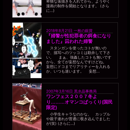
そのうち、「便器が喋った」と人から驚かれるようになるだろう。
卑猥な落描きを入れてから、ようやく
漫画の制作を開始となります。 (さら
miiki0119
に…)
2026年7月18日 - 21:19
うう。。
一枚の銀貨
2018年8月21日
一枚の銀貨
2026年7月18日 - 21:21
『婦警が性犯罪者の餌食になり
便器の成長を見守るなんて、初めての体験だよ（笑）
ました』囚われた婦警
miiki0119
スタンガンを使ったコトが無いの
2026年7月18日 - 21:22
で、描写へのツッコミは勘弁して下さ
うう。。
い。 まぁ、強姦したコトも無いです
から、全てが妄想なんですけどね。
一枚の銀貨
妄想にドコまでリアリティーを入れる
2026年7月18日 - 21:26
か、いつも迷います。 妄想...
しかし、便器のくせに文才もあるのが不思議だ。ちゃんとエロい読
み物になってる。せっかくの才能が、モッタイナイ。
miiki0119
2026年7月18日 - 21:26
2007年3月16日
黒水晶事務局
うう。。褒めていただいているんでしょうか。。？
ワンフェス２００７冬よ
り………オマンコぱっくり(国民
一枚の銀貨
限定)
2026年7月18日 - 21:29
褒めてるよ、読みやすくエロい。そして、こんなアホな女見たこと
小学生キャラなのかな。 カップル
や親子連れが普通に覗き込んでました
ない、と呆れてる┐(´∀｀)┌
が(笑) (さらに…)
miiki0119