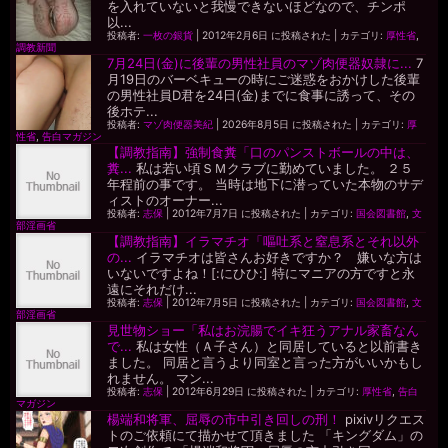
を入れていないと我慢できないほどなので、チンポ
以...
投稿者:
一枚の銀貨
|
2012年2月6日 に投稿された
|
カテゴリ:
厚性省
,
調教新聞
7月24日(金)に後輩の男性社員のマゾ肉便器奴隷に...
7
月19日のバーベキューの時にご迷惑をおかけした後輩
の男性社員D君を24日(金)までに食事に誘って、その
後ホテ...
投稿者:
マゾ肉便器美紀
|
2026年8月5日 に投稿された
|
カテゴリ:
厚
性省
,
告白マガジン
【調教指南】強制食糞「口のパンストボールの中は、
糞...
私は若い頃ＳＭクラブに勤めていました。 ２５
年程前の事です。 当時は地下に潜っていた本物のサデ
ィストのオーナー...
投稿者:
志保
|
2012年7月7日 に投稿された
|
カテゴリ:
国会図書館
,
文
部淫画省
【調教指南】イラマチオ「嘔吐系と窒息系とそれ以外
の...
イラマチオは皆さんお好きですか？ 嫌いな方は
いないですよね！[:にひひ:] 特にマニアの方ですと永
遠にそれだけ...
投稿者:
志保
|
2012年7月5日 に投稿された
|
カテゴリ:
国会図書館
,
文
部淫画省
見世物ショー「私はお浣腸でイキ狂うアナル家畜なん
で...
私は女性（Ａ子さん）と同居していると以前書き
ました。 同居と言うより同室と言った方がいいかもし
れません。 マン...
投稿者:
志保
|
2012年6月29日 に投稿された
|
カテゴリ:
厚性省
,
告白
マガジン
楊端和将軍、屈辱の市中引き回しの刑！
pixivリクエス
トのご依頼にて描かせて頂きました 「キングダム」の