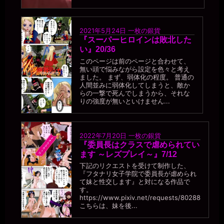
2026年7月18日 - 21:30
うう。。褒められてるけど。。情けないです。。
一枚の銀貨
2021年5月24日
一枚の銀貨
2026年7月18日 - 21:31
『スーパーヒロインは敗北した
ほら、本物の便器にはできないコトだし((´∀｀))ｹﾗｹﾗ
い』20/36
miiki0119
このページは前のページと合わせて、
2026年7月18日 - 21:32
無い頭で悩みながら設定を色々と考え
あうう。。便器と比べられて褒められていたなんて。。
ました。 まず、弱体化の程度。 普通の
人間並みに弱体化してしまうと、敵か
一枚の銀貨
らの一撃で死んでしまうから、それな
2026年7月18日 - 21:34
りの強度が無いといけません...
本物の公衆便所なんて、使われた人数なんて記録できないくらいだ
ろうし、そのうちマゾ肉便器も男の人数を数える必要など無くなる
だろう。
2022年7月20日
一枚の銀貨
miiki0119
『委員長はクラスで虐められてい
2026年7月18日 - 21:36
ます ～レズプレイ～』7/12
うう。。今週のはじめまでは22人だったのに。。今日で27人になっ
下記のリクエストを受けて制作した、
ちゃっています。。
『フタナリ女子学院で委員長が虐められ
一枚の銀貨
て妹と性交します』と対になる作品で
す。
2026年7月18日 - 21:38
https://www.pixiv.net/requests/80288
五月みどりの歌に『一週間に十日来い』という曲があったけど、
こちらは、妹を後...
「一週間に10人とやる」のを目指してはどうか。
miiki0119