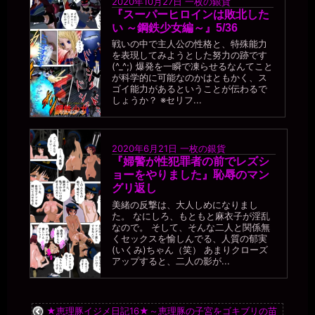
2020年10月27日
一枚の銀貨
マゾ肉便器美紀から公衆便女美紀にジョブチェンジだな。
『スーパーヒロインは敗北した
い ～鋼鉄少女編～』5/36
miiki0119
2026年7月18日 - 21:51
戦いの中で主人公の性格と、特殊能力
ああ。。そんな。。
を表現してみようとした努力の跡です
(^_^;) 爆発を一瞬で凍らせるなんてこと
一枚の銀貨
が科学的に可能なのかはともかく、ス
2026年7月18日 - 21:55
ゴイ能力があるということが伝わるで
おっと、そろそろ夕飯だ。俺は落ちるが、オナニーするなら報告し
しょうか？ ※セリフ...
ろよ(⌒▽⌒)
miiki0119
2026年7月18日 - 21:56
2020年6月21日
一枚の銀貨
うう。。オナニーは禁止されてます。。
『婦警が性犯罪者の前でレズシ
一枚の銀貨
ョーをやりました』恥辱のマン
2026年7月18日 - 21:56
グリ返し
あっ、そうか（・∀・）ﾆﾔﾆﾔ
美緒の反撃は、大人しめになりまし
た。 なにしろ、もともと麻衣子が淫乱
miiki0119
なので。 そして、そんな二人と関係無
2026年7月18日 - 21:57
くセックスを愉しんでる、人質の郁実
うう。。オナニーできないし。。無意識にマンコを擦りつけたりし
(いくみ)ちゃん（笑） あまりクローズ
ないように。。椅子には座らないで。。脚開いてしゃがんでPC打っ
アップすると、二人の影が...
てます。。
一枚の銀貨
2026年7月18日 - 21:58
★恵理豚イジメ日記16★～恵理豚の子宮をゴキブリの苗
( ﾟ∀ﾟ)ｱﾊﾊ八八ﾉヽﾉヽﾉヽﾉ ＼ / ＼/ ＼母