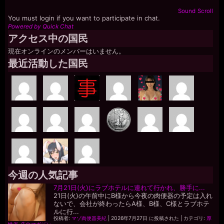
Sound
Scroll
You must login if you want to participate in chat.
Powered by Quick Chat
アクセス中の国民
現在オンラインのメンバーはいません。
最近活動した国民
今週の人気記事
7月21日(火)にラブホテルに連れて行かれ、勝手に...
21日(火)の午前中にB様から今夜の肉便器の予定は入れ
ないで、会社が終わったらA様、B様、C様とラブホテ
ルに行...
投稿者:
マゾ肉便器美紀
|
2026年7月27日 に投稿された
|
カテゴリ:
厚