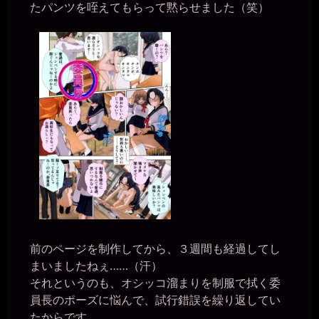
たパンツを咥えてもらって黙らせました（笑）
一枚の銀貨
2026年6月28日 - 20:13
マゾ肉便器が本物の便器を使う時には、便器に頭を下げて謝ってお
かないとな。
miiki0119
2026年6月28日 - 20:14
ああ。。かしこまりましたぁ。。
一枚の銀貨
2026年6月28日 - 20:14
家に人が居ないときなら、本物の便器に土下座して使ってることを
謝っておけ。
miiki0119
2026年6月28日 - 20:15
うう。。今度家に私一人の時にトイレの便器に土下座して謝罪しま
す。。
一枚の銀貨
2026年6月28日 - 20:17
前のページを制作してから、３週間も経過してし
そういや、ゼミの人たちに呼び出されたときなんかのトイレはどう
まいましたねぇ……（汗）
してるんだ？ 一応は、部屋のを使わせてもらってるのか？
それというのも、オシッコ溜まりを制服で拭く委
miiki0119
員長のポーズに悩んで、試行錯誤を繰り返してい
2026年6月28日 - 20:19
男子トイレや外で使っていただいている時はオシッコは垂れ流しで
たからです。