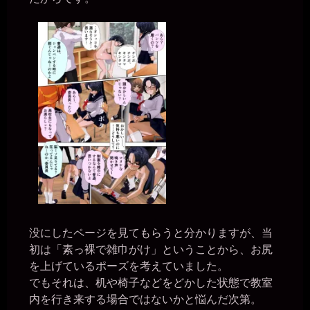
す。。建物の中の時とかはご迷惑をおかけしないようにトイレを使
わせていただいています。。大はトイレです。。
一枚の銀貨
2026年6月28日 - 20:20
それなら、トイレを使わせてもらえる時には、皆にも便器に土下座
する姿くらいは見せてやれ。
miiki0119
2026年6月28日 - 20:21
うう。。でも女子トイレに男性が入るのは何かあった時問題になっ
ちゃいます。。
一枚の銀貨
2026年6月28日 - 20:21
みんなに馬鹿にしてもらえるよう、「便器様、肉便器の私が使うこ
とをお許し下さい。」とか言いながら。
一枚の銀貨
2026年6月28日 - 20:22
没にしたページを見てもらうと分かりますが、当
ああ、そうか。じゃあ、女子トイレに入る前に皆に「肉便器のくせ
初は「素っ裸で雑巾がけ」ということから、お尻
に、人間様のトイレを使わせていただき、ありがとうございます」
とお礼を言うんだぞ。
を上げているポーズを考えていました。
でもそれは、机や椅子などをどかした状態で教室
miiki0119
2026年6月28日 - 20:23
内を行き来する場合ではないかと悩んだ次第。
ああ。。かしこまりましたぁ。。