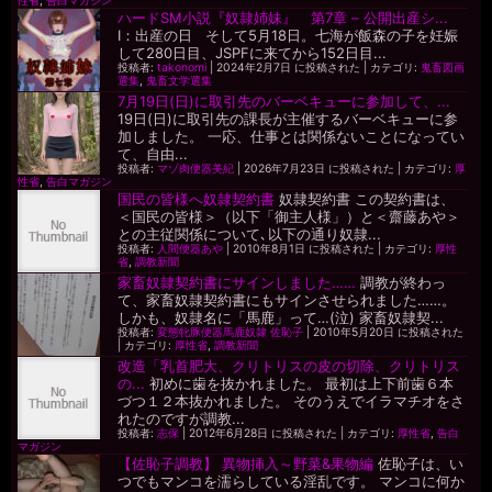
性省
,
告白マガジン
ハードSM小説『奴隷姉妹』 第7章 – 公開出産シ...
I：出産の日 そして5月18日。七海が飯森の子を妊娠
して280日目、JSPFに来てから152日目...
投稿者:
takonomi
|
2024年2月7日 に投稿された
|
カテゴリ:
鬼畜図画
選集
,
鬼畜文学選集
7月19日(日)に取引先のバーベキューに参加して、...
19日(日)に取引先の課長が主催するバーベキューに参
加しました。 一応、仕事とは関係ないことになってい
て、自由...
投稿者:
マゾ肉便器美紀
|
2026年7月23日 に投稿された
|
カテゴリ:
厚
性省
,
告白マガジン
国民の皆様へ奴隷契約書
奴隷契約書 この契約書は、
＜国民の皆様＞（以下「御主人様」）と＜齋藤あや＞
との主従関係について､以下の通り奴隷...
投稿者:
人間便器あや
|
2010年8月1日 に投稿された
|
カテゴリ:
厚性
省
,
調教新聞
家畜奴隷契約書にサインしました……
調教が終わっ
て、家畜奴隷契約書にもサインさせられました……。
しかも、奴隷名に「馬鹿」って…(泣) 家畜奴隷契...
投稿者:
変態牝豚便器馬鹿奴隷 佐恥子
|
2010年5月20日 に投稿された
|
カテゴリ:
厚性省
,
調教新聞
改造「乳首肥大、クリトリスの皮の切除、クリトリス
の...
初めに歯を抜かれました。 最初は上下前歯６本
づつ１２本抜かれました。 そのうえでイラマチオをさ
れたのですが調教...
投稿者:
志保
|
2012年6月28日 に投稿された
|
カテゴリ:
厚性省
,
告白
マガジン
【佐恥子調教】 異物挿入～野菜&果物編
佐恥子は、い
つでもマンコを濡らしている淫乱です。 マンコに何か