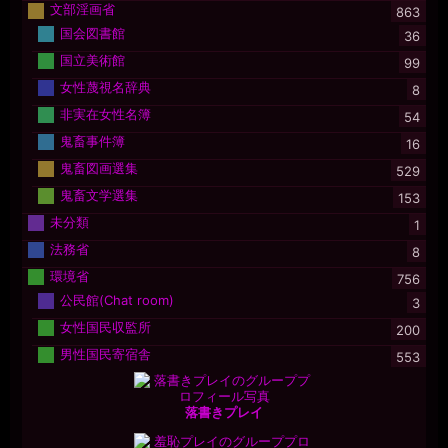
文部淫画省
863
国会図書館
36
国立美術館
99
女性蔑視名辞典
8
非実在女性名簿
54
鬼畜事件簿
16
鬼畜図画選集
529
鬼畜文学選集
153
未分類
1
法務省
8
環境省
756
公民館(Chat room)
3
女性国民収監所
200
男性国民寄宿舎
553
落書きプレイ