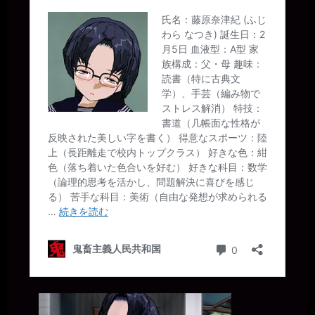
14時頃まで作業しています。
一枚の銀貨
2026年7月12日 - 19:28
夕飯前に、少し作業しています。
一枚の銀貨
2026年7月12日 - 20:58
ではでは～(´∀｀*)ﾉｼ
maskside
2026年7月14日 - 19:42
新たに登録しました。 韓国人です. よろしくお願いします
いちのい一枚の銀貨
2026年7月14日 - 19:48
こんばんは～(´∀｀)
いちのい一枚の銀貨
2026年7月14日 - 19:48
21時頃まで作業しています。
いちのい一枚の銀貨
2026年7月14日 - 19:48
blue_skyさん、ようこそ～♪
いちのい一枚の銀貨
2026年7月14日 - 21:15
投稿完了！