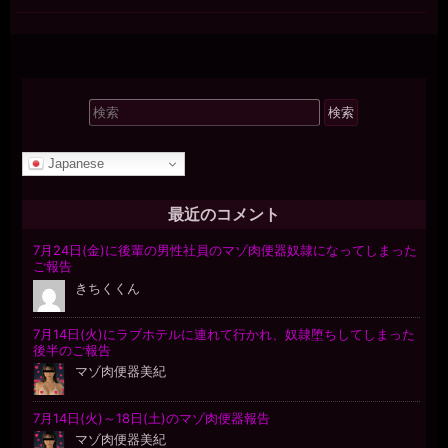
検
索
対
Japanese
象:
最近のコメント