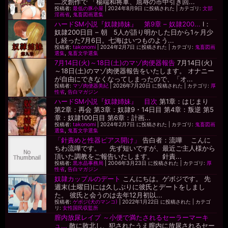
二次創作で 「楊端和将軍、屈辱の市中引き回...
投稿者:
最低の豚小屋
|
2024年8月9日 に投稿された
|
カテゴリ:
文部
淫画省
,
鬼畜図画選集
ハードSM小説『奴隷姉妹』 第9章 – 奴隷200...
I：
奴隷200日目 – 朝 5人が語り明かした日から1ヶ月少
し経った7月6日。七海はいつものよう...
投稿者:
takonomi
|
2024年2月7日 に投稿された
|
カテゴリ:
鬼畜図画
選集
,
鬼畜文学選集
7月14日(火)～18日(土)のマゾ肉便器報告
7月14日(火)
～18日(土)のマゾ肉便器報告をいたします。 オナニー
が自由にできなくなってしまったので、「オ...
投稿者:
マゾ肉便器美紀
|
2026年7月20日 に投稿された
|
カテゴリ:
厚
性省
,
告白マガジン
ハードSM小説『奴隷姉妹』 目次
第1章：はじまり
第2章：再会 第3章：奴隷9・14日目 第4章：叛逆 第5
章：奴隷100日目 第6章：計画...
投稿者:
takonomi
|
2024年2月7日 に投稿された
|
カテゴリ:
鬼畜図画
選集
,
鬼畜文学選集
「針責めと性器ピアス開け」
告白者：流嘩 こんに
ちわ流嘩です。 先ず短いですが、最近ご主人様から
頂いた調教をご報告いたします。 針責...
投稿者:
黒水晶事務局
|
2006年3月23日 に投稿された
|
カテゴリ:
厚
性省
,
告白マガジン
奴隷カップルのデート
こんにちは。ゲボジです。 先
週末(土曜日)には久しぶりに彼氏とデートをしまし
た。 彼氏と会うのは去年12月初以...
投稿者:
ゲボジ(犬のマンコ)
|
2022年1月22日 に投稿された
|
カテゴ
リ:
女性国民収監所
膣内放尿レイプ ～小便で満たされるセーラーマーキ
ュ...
敵に敗北し、犯されたうえ膣内に放尿されるセー