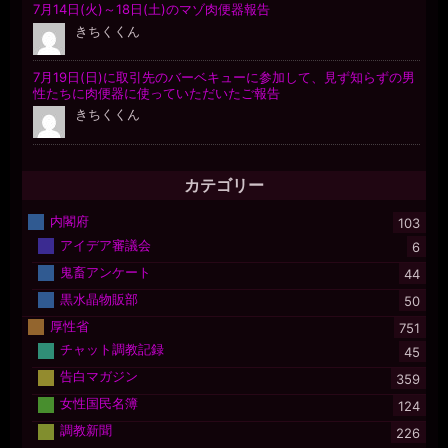
カテゴリー
内閣府
103
アイデア審議会
6
鬼畜アンケート
44
黒水晶物販部
50
厚性省
751
チャット調教記録
45
告白マガジン
359
女性国民名簿
124
調教新聞
226