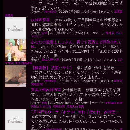
ラーマーキュリーです。 私としては趣味的に今まで苦
手だと思っていた...
投稿者:
一枚の銀貨
|
2026年7月26日 に投稿された
|
カテゴリ:
鬼畜図
画選集
奴隷宣誓書
義妹夫婦から三日間凌辱され精根尽きて
最後は奴隷宣誓書にサインしました。 その内容は決
して私の納得するもので...
投稿者:
志保
|
2009年10月7日 に投稿された
|
カテゴリ:
厚性省
,
告白
マガジン
あなたの愛妻まじょさん、裏でド変態まぞ調教されて
N...
つなぐのご依頼にて描かせて頂きました 「転生し
たらスライムだった件」の二次創作で 「あなたの愛妻
まじょさん、裏...
投稿者:
最低の豚小屋
|
2026年7月31日 に投稿された
|
カテゴリ:
文部
淫画省
,
鬼畜図画選集
【椿調教】 洗濯バサミ1
椿に洗濯バサミを見せ、
「普通はどんなふうに使うんだ？」と訊くと、「洗濯
物を挟むために使います」と答えました。...
投稿者:
一枚の銀貨
|
2002年1月16日 に投稿された
|
カテゴリ:
厚性省
,
調教新聞
真美の性奴隷宣言
奴隷契約書 伊藤真美は人間を廃
業し、御主人様の性奴隷として下記の条項に従うこと
を誓います。 第一条 １ 人権...
投稿者:
男爵
|
2026年2月15日 に投稿された
|
カテゴリ:
女性国民名簿
,
男性国民寄宿舎
,
調教新聞
,
鬼畜図画選集
7月14日(火)にラブホテルに連れて行かれ、奴隷堕...
最後の方でお風呂に入りました。 3人が湯船につかっ
ている間に私だけ先に体を洗いました。 マンコを洗う
ところは3...
投稿者:
マゾ肉便器美紀
|
2026年7月18日 に投稿された
|
カテゴリ:
厚