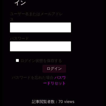
イン
miiki0119
2026年7月18日 - 21:03
堕ちるところまで堕ちるって。。
ユーザー名またはメールアドレ
一枚の銀貨
ス
2026年7月18日 - 21:04
風俗堕ちもあるかもね。社内規定で副業できるのか知らんけど(￣▽
￣)
miiki0119
パスワード
2026年7月18日 - 21:04
うう。。風俗は。。
一枚の銀貨
2026年7月18日 - 21:06
ログイン状態を保存する
風俗は、お金をもらえるぞ（笑）
一枚の銀貨
2026年7月18日 - 21:06
まぁ、そのお金も取り上げられるかもしれんが。
パスワードを忘れた場合
パスワ
miiki0119
ードリセット
2026年7月18日 - 21:07
あうう。。今でも毎日マッチングアプリで男性とホテルに行ってる
のに。。
記事閲覧者数：70 views
一枚の銀貨
2026年7月18日 - 21:10