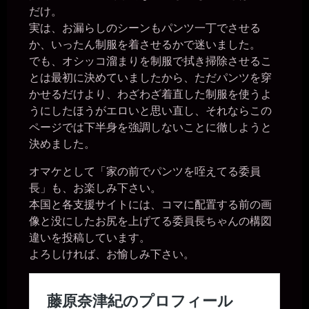
2026年6月28日 - 22:10
だけ。
投稿できた！
実は、お漏らしのシーンもパンツ一丁でさせる
一枚の銀貨
か、いったん制服を着させるかで迷いました。
2026年6月28日 - 22:10
でも、オシッコ溜まりを制服で拭き掃除させるこ
ではでは～(´∀｀*)ﾉｼ ﾊﾞｲﾊﾞｲ
とは最初に決めていましたから、ただパンツを穿
miiki0119
2026年6月28日 - 22:11
かせるだけより、わざわざ着直した制服を使うよ
一枚の銀貨様、おやすみなさい。。
うにしたほうがエロいと思い直し、それならこの
miiki0119
ページでは下半身を強調しないことに徹しようと
2026年7月1日 - 18:35
決めました。
Dr-D様、こんばんは
miiki0119
オマケとして「家の前でパンツを咥えてる委員
2026年7月1日 - 23:23
長」も、お楽しみ下さい。
BZM研究所様、こんばんは
本国と各支援サイトには、コマに配置する前の画
一枚の銀貨
像と没にしたお尻を上げてる委員長ちゃんの構図
2026年7月7日 - 12:15
こんにちは～(・∀・)
違いを投稿しています。
一枚の銀貨
よろしければ、お愉しみ下さい。
2026年7月7日 - 12:15
いろいろと大変な一週間でした……。
一枚の銀貨
2026年7月7日 - 12:16