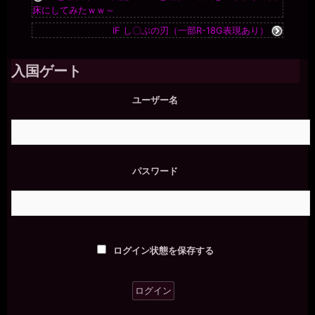
床にしてみたｗｗ～
miiki0119
IF し〇ぶの刃（一部R-18G表現あり）
2026年7月18日 - 21:59
うう。。最近は。。男性に使っていただく時に。。オナニーショー
のお願いして。。許可をいただいてしています。。
入国ゲート
一枚の銀貨
2026年7月18日 - 21:59
ユーザー名
ではでは、次の報告を愉しみにしている(´∀｀*)ﾉｼ
一枚の銀貨
2026年7月18日 - 22:00
それが奴隷として正しい躾だな。
miiki0119
パスワード
2026年7月18日 - 22:00
あうう。。
miiki0119
2026年7月18日 - 22:00
一枚の銀貨様、ありがとうございました。。
一枚の銀貨
ログイン状態を保存する
2026年7月18日 - 22:02
チャポン♪
一枚の銀貨
2026年7月18日 - 22:02