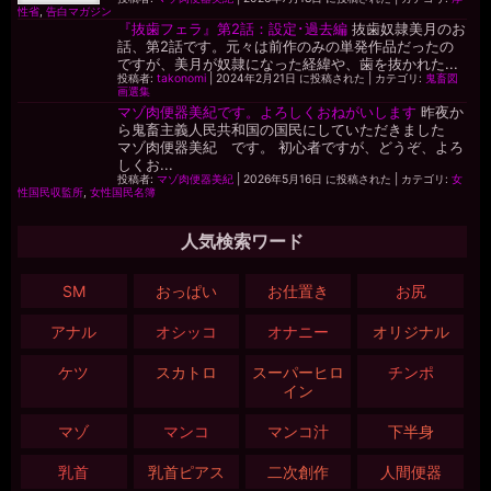
性省
,
告白マガジン
『抜歯フェラ』第2話：設定･過去編
抜歯奴隷美月のお
話、第2話です。元々は前作のみの単発作品だったの
ですが、美月が奴隷になった経緯や、歯を抜かれた...
投稿者:
takonomi
|
2024年2月21日 に投稿された
|
カテゴリ:
鬼畜図
画選集
マゾ肉便器美紀です。よろしくおねがいします
昨夜か
ら鬼畜主義人民共和国の国民にしていただきました
マゾ肉便器美紀 です。 初心者ですが、どうぞ、よろ
しくお...
投稿者:
マゾ肉便器美紀
|
2026年5月16日 に投稿された
|
カテゴリ:
女
性国民収監所
,
女性国民名簿
人気検索ワード
SM
おっぱい
お仕置き
お尻
アナル
オシッコ
オナニー
オリジナル
ケツ
スカトロ
スーパーヒロ
チンポ
イン
マゾ
マンコ
マンコ汁
下半身
乳首
乳首ピアス
二次創作
人間便器