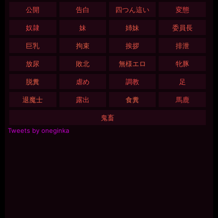
公開
告白
四つん這い
変態
奴隷
妹
姉妹
委員長
巨乳
拘束
挨拶
排泄
放尿
敗北
無様エロ
牝豚
脱糞
虐め
調教
足
退魔士
露出
食糞
馬鹿
鬼畜
Tweets by oneginka