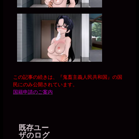
miiki0119
2026年7月18日 - 20:54
一枚の銀貨様、こんばんは
一枚の銀貨
2026年7月18日 - 20:58
こんばんは、マゾ肉便器美紀(´∀｀)
miiki0119
2026年7月18日 - 20:59
こんばんは
一枚の銀貨
2026年7月18日 - 20:59
会社バレしたり、奴隷堕ちしたり忙しそうだな（笑）
この記事の続きは、『鬼畜主義人民共和国』の国
miiki0119
民にのみ公開されています。
2026年7月18日 - 20:59
国籍申請のご案内
うう。。これからどうなっちゃうのか。。
一枚の銀貨
2026年7月18日 - 21:01
そりゃあもう、堕ちるところまで堕ちないと。マトモな人間に戻れ
ないくらいにね。
miiki0119
既存ユー
2026年7月18日 - 21:01
ザのログ
うう。。