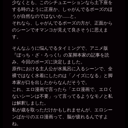
少なくとも、このシチュエーションなら土下座を
一枚の銀貨
する時のように正座か、しゃがんでるポーズのほ
2026年6月28日 - 20:25
うが自然なのではないか……と。
今までは、トイレを使わせてもらう時に何も言ってなかったのか？
それなら、しゃがんでるポーズの方が、正面から
miiki0119
2026年6月28日 - 20:25
のシーンでオマンコが見えて良さそうに思えま
うう。。はい。。申し訳ありません。。
す。
一枚の銀貨
2026年6月28日 - 20:27
そんなふうに悩んでるタイミングで、アニメ版
そりゃ、イカンなぁ。自分を人間だと勘違いしてる証拠だぞ。
『ぼっち・ざ・ろっく!』の某脚本家の記事を読
miiki0119
み、今回のポーズに決定しました。
2026年6月28日 - 20:27
原作における主人公が水風呂に入るシーンで、全
うう。。申し訳ありませんでした。。
裸ではなく水着にしたのは「ノイズになる」と脚
一枚の銀貨
本家が口を出したからなんだそうで。
2026年6月28日 - 20:30
今もまたマンコを濡らしてるのか？ 自室だからと裸になってんの
これ、エロ漫画で言ったら「エロ漫画で、エロく
か？
ないシーンは不要」って言ってるようなモノと私
miiki0119
は解釈しました。
2026年6月28日 - 20:31
私が歳を取っただけかもしれませんが、エロシー
うう。。
ンばかりのエロ漫画って、脳が疲れるんですよ
一枚の銀貨
ね。
2026年6月28日 - 20:32