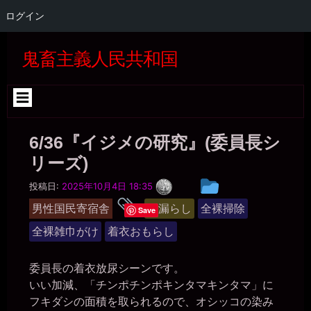
見ず知らずの男性3人に肉便器に使っていただきました
ログイン
一枚の銀貨
2026年6月28日 - 20:07
コ
すっかり、公衆便女だなぁ。
ン
鬼畜主義人民共和国
テ
miiki0119
ン
2026年6月28日 - 20:09
ツ
うう。。また経験人数が3人も増えちゃって。。しかもゼミの男性た
へ
ちとの接触もなく流れで。。ほんとに公衆便女になっちゃう。。
ス
一枚の銀貨
キ
2026年6月28日 - 20:09
6/36『イジメの研究』(委員長シ
ッ
そして、この報告を書きながらマンコを濡らして、投稿した後にも
プ
リーズ)
オナニーしたと(￣▽￣)
miiki0119
一
投
投稿日:
2025年10月4日 18:35
2026年6月28日 - 20:09
枚
稿
タ
の
うう。。
男性国民寄宿舎
お漏らし
全裸掃除
Save
銀
グ
グ
一枚の銀貨
貨
全裸雑巾がけ
着衣おもらし
ル
2026年6月28日 - 20:11
スカトロなんかの汚いコトは嫌いと言っておきながら、美紀は普通
ー
の女性に較べりゃ汚物も同然。
委員長の着衣放尿シーンです。
プ
miiki0119
いい加減、「チンポチンポキンタマキンタマ」に
2026年6月28日 - 20:11
フキダシの面積を取られるので、オシッコの染み
うう。。恥ずかしいです。。