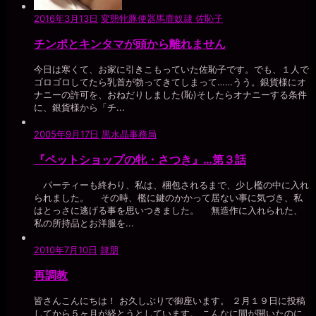
2016年3月13日
変態牝豚便器馬鹿奴隷 佐恥子
チンポとキンタマが頭から離れません
今日は寒くて、お家に引きこもっていた佐恥子です。でも、１人で
ゴロゴロしてたら乳首が勃ってきてしまって……うう。銀貨様にオ
ナニーの許可を、おねだりしました(恥)そしたらオナニーする条件
に、銀貨様から「チ...
2005年9月17日
黒水晶事務局
『ペットショップの牝・さつき』…第３話
パーティーも終わり、私は、梱包されるまで、少し檻の中に入れ
られました。 その時、檻に鍵のかかって居ない事に気づき、私
はとっさに逃げる事を思いつきました。 無造作に入れられた、
私の所持品とお洋服を...
2010年7月10日
隷朋
再調教
皆さんこんにちは！ お久しぶりで御座います。 ２月１９日に投稿
してから５ヶ月が経とうとしています。 こんなに間が開いたのに