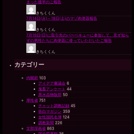
カテゴリー
内閣府
103
アイデア審議会
6
鬼畜アンケート
44
黒水晶物販部
50
厚性省
751
チャット調教記録
45
告白マガジン
359
女性国民名簿
124
調教新聞
226
文部淫画省
863
国会図書館
36