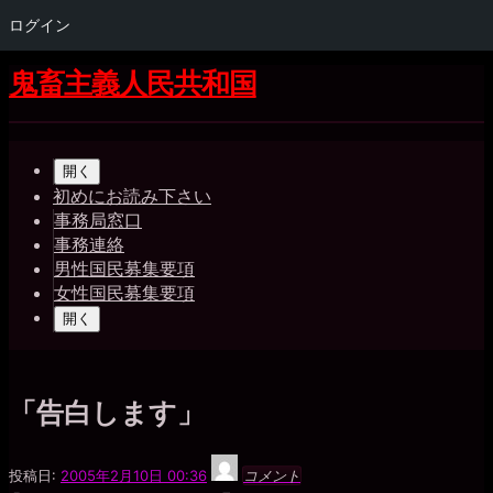
ログイン
コ
鬼畜主義人民共和国
ン
テ
Shrunk
Expand
ン
メ
ツ
開く
イ
へ
初めにお読み下さい
ス
事務局窓口
ン
キ
事務連絡
ナ
ッ
男性国民募集要項
プ
女性国民募集要項
ビ
開く
ゲ
ー
シ
「告白します」
ョ
綾
投稿日:
2005年2月10日 00:36
コメント
ン
香