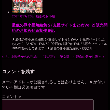
2024年7月26日
最低の豚小屋
最低の豚小屋短編集２(支援サイトまとめVol.2)販売開
始のお知らせ＆制作裏話
★最低の豚小屋短編集２(支援サイトまとめVol.2)販売ページはこ
ちらから FANZA FANZA (今回は試験的にFANZA専売ソーシャル
DRMで販売してみます) ★最低の豚小屋短編集２(支援サ...
«
「井上敦子からの手紙」
『友紀恵』 第２部 ～運命の分かれ道～
»
コメントを残す
メールアドレスが公開されることはありません。
※
が付い
ている欄は必須項目です
コメント
※