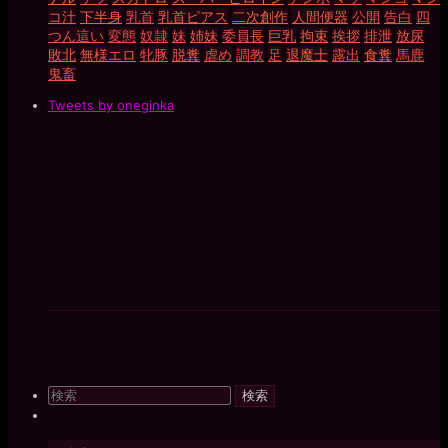
コ汁
下半身
乳首
乳首ピアス
二次創作
人間便器
公開
告白
四
つん這い
変態
奴隷
妹
姉妹
委員長
巨乳
拘束
挨拶
排泄
放尿
敗北
無様エロ
牝豚
脱糞
虐め
調教
足
退魔士
露出
食糞
馬鹿
鬼畜
Tweets by oneginka
検
索
対
象: