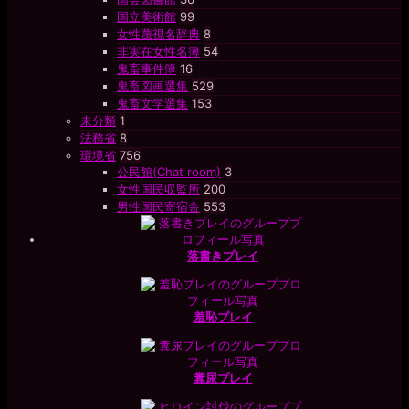
国立美術館
99
女性蔑視名辞典
8
非実在女性名簿
54
鬼畜事件簿
16
鬼畜図画選集
529
鬼畜文学選集
153
未分類
1
法務省
8
環境省
756
公民館(Chat room)
3
女性国民収監所
200
男性国民寄宿舎
553
落書きプレイ
羞恥プレイ
糞尿プレイ