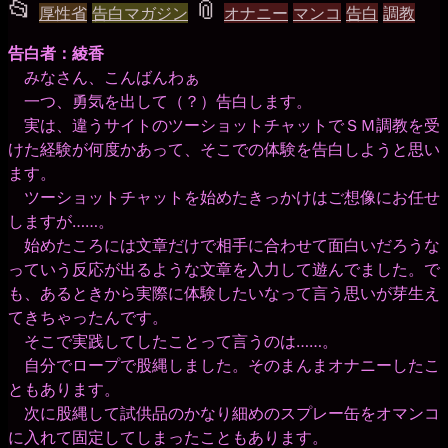
📂
投
📎
タ
厚性省
告白マガジン
オナニー
マンコ
告白
調教
稿
グ
告白者：綾香
グ
みなさん、こんばんわぁ
一つ、勇気を出して（？）告白します。
ル
実は、違うサイトのツーショットチャットでＳＭ調教を受
ー
けた経験が何度かあって、そこでの体験を告白しようと思い
ます。
プ
ツーショットチャットを始めたきっかけはご想像にお任せ
しますが……。
始めたころには文章だけで相手に合わせて面白いだろうな
っていう反応が出るような文章を入力して遊んでました。で
も、あるときから実際に体験したいなって言う思いが芽生え
てきちゃったんです。
そこで実践してしたことって言うのは……。
自分でロープで股縄しました。そのまんまオナニーしたこ
ともあります。
次に股縄して試供品のかなり細めのスプレー缶をオマンコ
に入れて固定してしまったこともあります。