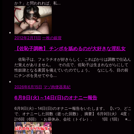
か？」と問われれば、私...
2012年2月11日
一枚の銀貨
【佐恥子調教】 チンポを舐めるのが大好きな淫乱女
佐恥子は、フェラチオが好きらしく、こればかりは調教で仕込ん
だ覚えがありません。 その点で、佐恥子は生まれながらにして
性奴隷となる素質を備えていたのでしょう。 なにしろ、目の前
にチンポを見せてやる...
2026年6月15日
マゾ肉便器美紀
6月9日(火)～14日(日)のオナニー報告
6月9日(火)～14日(日)のオナニー報告をいたします。 【いつ、どこ
で、オナニーした回数（逝った回数）、摘要】 6月9日(火) 4度：
計6回（6回） ・お昼休み、会社（トイレ）、 1回（1回） ※...