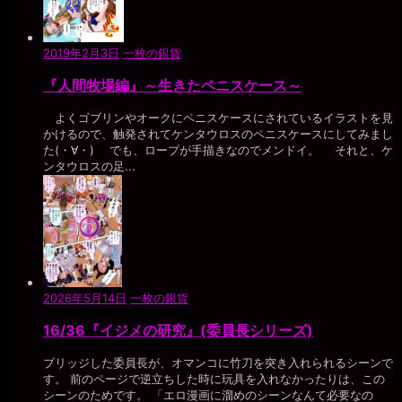
2019年2月3日
一枚の銀貨
『人間牧場編』～生きたペニスケース～
よくゴブリンやオークにペニスケースにされているイラストを見
かけるので、触発されてケンタウロスのペニスケースにしてみまし
た(・∀・) でも、ロープが手描きなのでメンドイ。 それと、ケ
ンタウロスの足...
2026年5月14日
一枚の銀貨
16/36『イジメの研究』(委員長シリーズ)
ブリッジした委員長が、オマンコに竹刀を突き入れられるシーンで
す。 前のページで逆立ちした時に玩具を入れなかったりは、この
シーンのためです。 「エロ漫画に溜めのシーンなんて必要なの