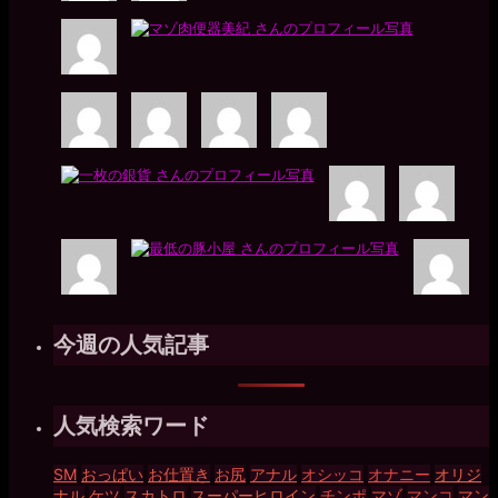
今週の人気記事
人気検索ワード
SM
おっぱい
お仕置き
お尻
アナル
オシッコ
オナニー
オリジ
ナル
ケツ
スカトロ
スーパーヒロイン
チンポ
マゾ
マンコ
マン